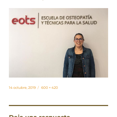
Publicado
Tamaño
14 octubre, 2019
600 × 420
el
completo