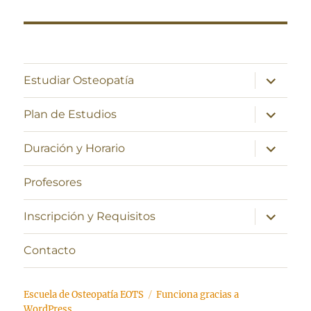
entradas
expande
Estudiar Osteopatía
el
menú
inferior
expande
Plan de Estudios
el
menú
inferior
expande
Duración y Horario
el
menú
inferior
Profesores
expande
Inscripción y Requisitos
el
menú
inferior
Contacto
Escuela de Osteopatía EOTS
Funciona gracias a
WordPress