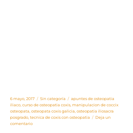
Publicado
Categorías
Etiquetas
6 mayo, 2017
Sin categoría
apuntes de osteopatia
el
iliaco
,
curso de osteopatia coxis
,
manipulacion de coccix
osteopata
,
osteopata coxis galicia
,
osteopatia iliosacra
posgrado
,
tecnica de coxis con osteopatia
Deja un
en
comentario
Movimiento