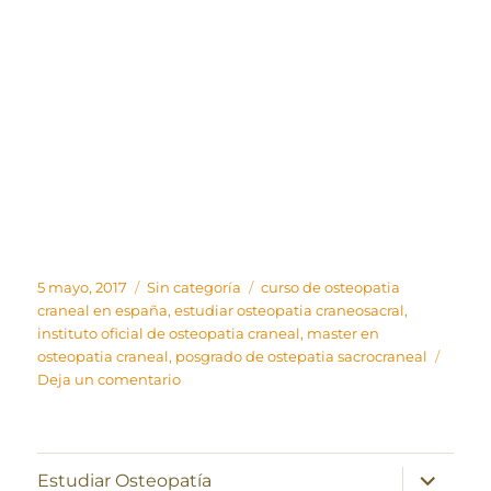
Publicado
Categorías
Etiquetas
5 mayo, 2017
Sin categoría
curso de osteopatia
el
craneal en españa
,
estudiar osteopatia craneosacral
,
instituto oficial de osteopatia craneal
,
master en
osteopatia craneal
,
posgrado de ostepatia sacrocraneal
en
Deja un comentario
Osteopatía
craneosacra
expande
Estudiar Osteopatía