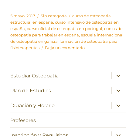
Publicado
Categorías
Etiquetas
5 mayo, 2017
Sin categoría
curso de osteopatia
el
estructural en españa
,
curso intensivo de osteopatia en
españa
,
curso oficial de osteopatia en portugal
,
cursos de
osteopatia para trabajar en españa
,
escuela internacional
de osteopatia en galicia
,
formación de osteopatia para
en
fisioterapeutas
Deja un comentario
El
método
Mézières
explicado
expande
Estudiar Osteopatía
el
por
menú
su
inferior
expande
Plan de Estudios
creadora
el
menú
inferior
expande
Duración y Horario
el
menú
inferior
Profesores
expande
Inscripción y Requisitos