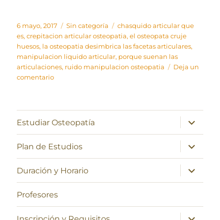
Publicado
Categorías
Etiquetas
6 mayo, 2017
Sin categoría
chasquido articular que
el
es
,
crepitacion articular osteopatia
,
el osteopata cruje
huesos
,
la osteopatia desimbrica las facetas articulares
,
manipulacion liquido articular
,
porque suenan las
articulaciones
,
ruido manipulacion osteopatia
Deja un
en
comentario
Origen
del
«crack»
articular.
expande
Estudiar Osteopatía
el
menú
inferior
expande
Plan de Estudios
el
menú
inferior
expande
Duración y Horario
el
menú
inferior
Profesores
expande
Inscripción y Requisitos