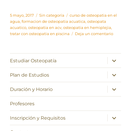
Publicado
Categorías
Etiquetas
5 mayo, 2017
Sin categoría
curso de osteopatia en el
el
agua
,
formacion de osteopatia acuatica
,
osteopata
acuatico
,
osteopatia en acv
,
osteopatia en hemiplejia
,
en
tratar con osteopatia en piscina
Deja un comentario
Sesión
de
osteopat
acuática
expande
Estudiar Osteopatía
el
menú
inferior
expande
Plan de Estudios
el
menú
inferior
expande
Duración y Horario
el
menú
inferior
Profesores
expande
Inscripción y Requisitos
el
menú
inferior