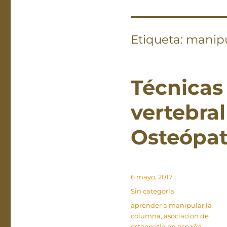
Etiqueta:
manipu
Técnicas
vertebral
Osteópat
Publicado
6 mayo, 2017
el
Categorías
Sin categoría
Etiquetas
aprender a manipular la
columna
,
asociacion de
osteopatia en españa
,