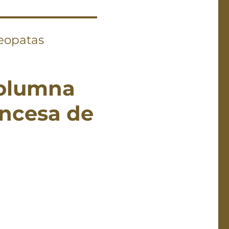
teopatas
columna
ancesa de