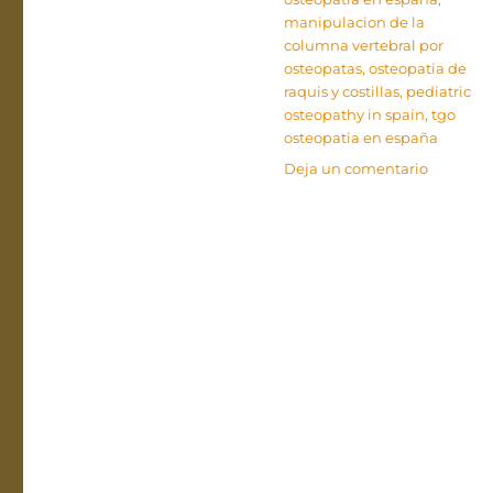
manipulacion de la
columna vertebral por
osteopatas
,
osteopatia de
raquis y costillas
,
pediatric
osteopathy in spain
,
tgo
osteopatia en españa
en
Deja un comentario
Técnicas
de
osteopat
en
la
columna
vertebral
por
la
Asociaci
Francesa
de
Osteópat