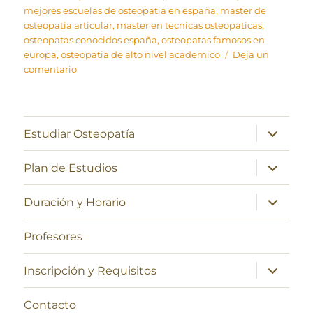
mejores escuelas de osteopatia en españa
,
master de
osteopatia articular
,
master en tecnicas osteopaticas
,
osteopatas conocidos españa
,
osteopatas famosos en
europa
,
osteopatia de alto nivel academico
Deja un
en
comentario
Tratamiento
craneal,
mediante
técnicas
expande
Estudiar Osteopatía
el
de
menú
sutura
inferior
expande
Plan de Estudios
por
el
menú
el
inferior
expande
Dr
Duración y Horario
el
Dejarnette
menú
en
inferior
Profesores
la
década
expande
Inscripción y Requisitos
de
el
menú
los
inferior
80
Contacto