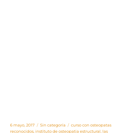
Publicado
Categorías
Etiquetas
6 mayo, 2017
Sin categoría
curso con osteopatas
el
reconocidos
,
instituto de osteopatia estructural
,
las