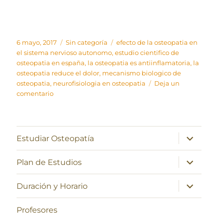
Publicado
Categorías
Etiquetas
6 mayo, 2017
Sin categoría
efecto de la osteopatia en
el
el sistema nervioso autonomo
,
estudio cientifico de
osteopatia en españa
,
la osteopatia es antiinflamatoria
,
la
osteopatia reduce el dolor
,
mecanismo biologico de
osteopatia
,
neurofisiologia en osteopatia
Deja un
en
comentario
Liberación
costodiafragmática
y
de
expande
Estudiar Osteopatía
el
hipocondrio
menú
derecho
inferior
expande
Plan de Estudios
el
menú
inferior
expande
Duración y Horario
el
menú
inferior
Profesores