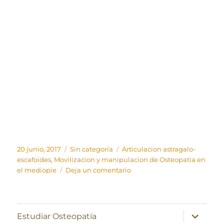
Publicado
Categorías
Etiquetas
20 junio, 2017
Sin categoría
Articulacion astragalo-
el
escafoides
,
Movilizacion y manipulacion de Osteopatia en
en
el mediopie
Deja un comentario
Movilización
y
manipulación
de
expande
Estudiar Osteopatía
el
Osteopatía