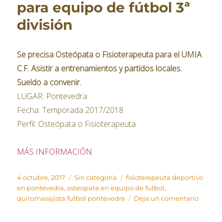
para equipo de fútbol 3ª
división
Se precisa Osteópata o Fisioterapeuta para el UMIA
C.F. Asistir a entrenamientos y partidos locales.
Sueldo a convenir.
LUGAR: Pontevedra
Fecha: Temporada 2017/2018
Perfil: Osteópata o Fisioterapeuta
MÁS INFORMACIÓN
Publicado
Categorías
Etiquetas
4 octubre, 2017
Sin categoría
fisioterapeuta deportivo
el
en pontevedra
,
osteopata en equipo de futbol
,
en
quiromasajista futbol pontevedra
Deja un comentario
Fisiote
Osteóp