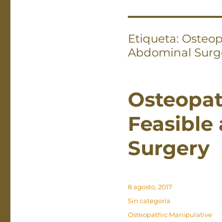
Etiqueta:
Osteop
Abdominal Surg
Osteopat
Feasible
Surgery
Publicado
8 agosto, 2017
el
Categorías
Sin categoría
Etiquetas
Osteopathic Manipulative