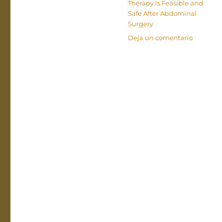
Therapy Is Feasible and
Safe After Abdominal
Surgery
en
Deja un comentario
Osteopat
Manipula
Therapy
Is
Feasible
and
Safe
After
Abdomin
Surgery