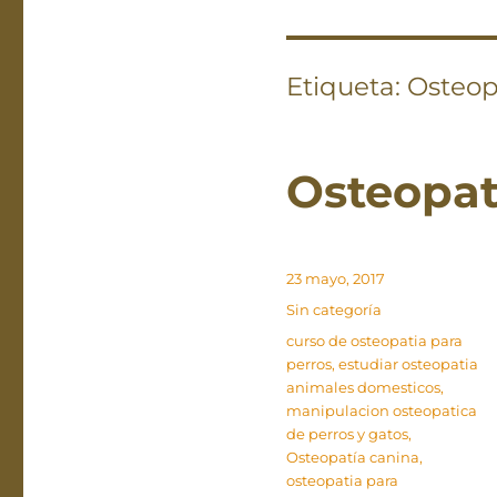
Etiqueta:
Osteop
Osteopat
Publicado
23 mayo, 2017
el
Categorías
Sin categoría
Etiquetas
curso de osteopatia para
perros
,
estudiar osteopatia
animales domesticos
,
manipulacion osteopatica
de perros y gatos
,
Osteopatía canina
,
osteopatia para