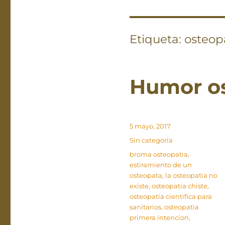
Etiqueta:
osteopa
Humor os
Publicado
5 mayo, 2017
el
Categorías
Sin categoría
Etiquetas
broma osteopatia
,
estiramiento de un
osteopata
,
la osteopatia no
existe
,
osteopatia chiste
,
osteopatia cientifica para
sanitarios
,
osteopatia
primera intencion
,