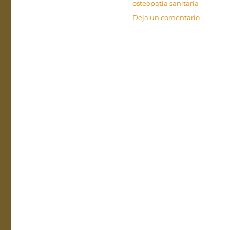
osteopatia sanitaria
en
Deja un comentario
Humor
osteopát