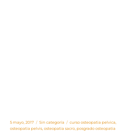
Publicado
Categorías
Etiquetas
5 mayo, 2017
Sin categoría
curso osteopatia pelvica
,
el
osteopatia pelvis
,
osteopatia sacro
,
posgrado osteopatia