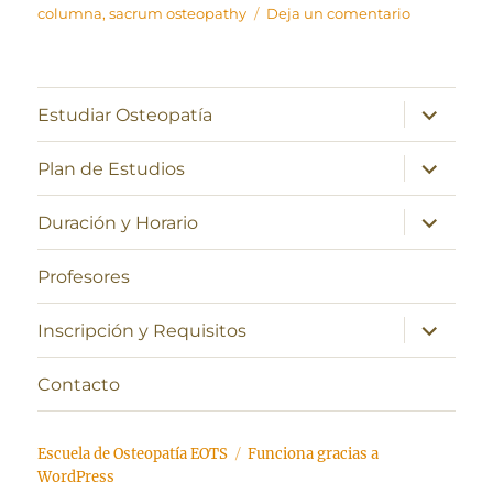
en
columna
,
sacrum osteopathy
Deja un comentario
Desbloque
del
sacro
expande
Estudiar Osteopatía
el
menú
inferior
expande
Plan de Estudios
el
menú
inferior
expande
Duración y Horario
el
menú
inferior
Profesores
expande
Inscripción y Requisitos
el
menú
inferior
Contacto
Escuela de Osteopatía EOTS
Funciona gracias a
WordPress