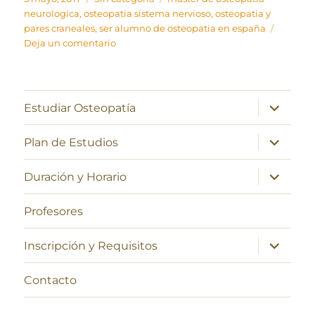
el
neurologica
,
osteopatia sistema nervioso
,
osteopatia y
pares craneales
,
ser alumno de osteopatia en españa
en
Deja un comentario
Pares
craneales
expande
Estudiar Osteopatía
el
menú
inferior
expande
Plan de Estudios
el
menú
inferior
expande
Duración y Horario
el
menú
inferior
Profesores
expande
Inscripción y Requisitos
el
menú
inferior
Contacto