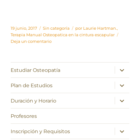
Publicado
Categorías
Etiquetas
19 junio, 2017
Sin categoría
por Laurie Hartman.
,
el
Terapia Manual Osteopatica en la cintura escapular
en
Deja un comentario
Terapia
Manual
Osteopática
en
expande
Estudiar Osteopatía
el
la
menú
cintura
inferior
expande
Plan de Estudios
escapular,
el
menú
por
inferior
expande
Laurie
Duración y Horario
el
Hartman.
menú
inferior
Profesores
expande
Inscripción y Requisitos
el
menú