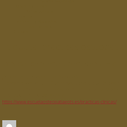
Programa Radiología
Duración y Horario
Fechas del curso
Profesores
Inscripción y Requisitos
Precio del curso
Contacto
Etiqueta:
practicas osteopatia
Jornadas de puertas abiertas en la Escue
¿Necesitas una revisión de Osteopatía?
El próximo Viernes día 12 de Mayo, la escuela de Osteopatía 
* Los tratamientos realizados, forman parte de las prácticas c
RESERVA DE CITA: 986.852.531
https://www.escuelaosteopatiaeots.es/practicas-clinicas/