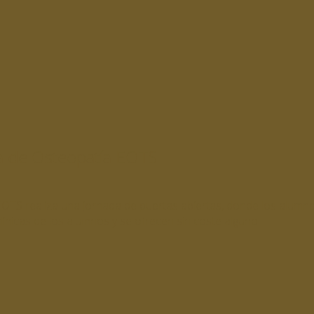
la de Osteopatía EOTS
EOTS realiza una jornada de puertas abiertas, donde los alumn
línicas de los alumnos y se ofrecen sin coste alguno.