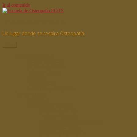
Ir al contenido
Escuela de Osteopatía EOTS
Un lugar donde se respira Osteopatía
Menú
Estudiar Osteopatía
Nuestra formación
Objetivos del curso
Prácticas Clínicas
Biblioteca
Homologación
Seminarios y postgrados
Plan de Estudios
Evaluación
Programa de Osteopatía
Programa Anatomía
Programa Fisiología
Programa Bioquímica y Biofísica
Programa Psicología
Programa Biomecánica