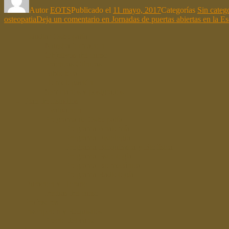
Autor
EOTS
Publicado el
11 mayo, 2017
Categorías
Sin categ
osteopatia
Deja un comentario
en Jornadas de puertas abiertas en la 
Estudiar Osteopatía
Nuestra formación
Objetivos del curso
Prácticas Clínicas
Biblioteca
Homologación
Seminarios y postgrados
Plan de Estudios
Evaluación
Programa de Osteopatía
Programa Anatomía
Programa Fisiología
Programa Bioquímica y Biofísica
Programa Psicología
Programa Biomecánica
Programa Radiología
Duración y Horario
Fechas del curso
Profesores
Inscripción y Requisitos
Precio del curso