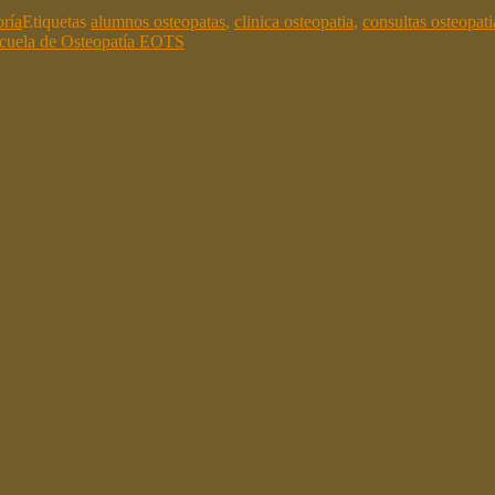
oría
Etiquetas
alumnos osteopatas
,
clinica osteopatia
,
consultas osteopati
Escuela de Osteopatía EOTS