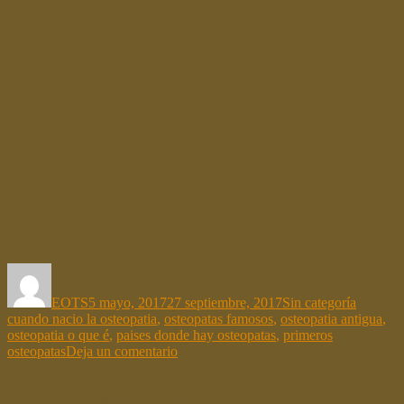
Autor
Publicado
Categorías
Etiqueta
el
EOTS
5 mayo, 2017
27 septiembre, 2017
Sin categoría
cuando nacio la osteopatia
,
osteopatas famosos
,
osteopatia antigua
,
osteopatia o que é
,
paises donde hay osteopatas
,
primeros
en
osteopatas
Deja un comentario
Una
Estudiar Osteopatía
aproximación
Nuestra formación
a