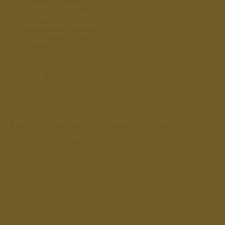
Duración y Horario
Fechas del curso
Profesores
Inscripción y Requisitos
Precio del curso
Contacto
Etiqueta:
primeros
osteopatas
Una aproximación a los famosos
«REBOUTEUX»