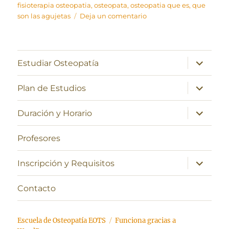
el
fisioterapia osteopatia
,
osteopata
,
osteopatia que es
,
que
en
son las agujetas
Deja un comentario
¿Qué
son
las
agujetas?
expande
Estudiar Osteopatía
el
menú
inferior
expande
Plan de Estudios
el
menú
inferior
expande
Duración y Horario
el
menú
inferior
Profesores
expande
Inscripción y Requisitos
el
menú
inferior
Contacto
Escuela de Osteopatía EOTS
Funciona gracias a