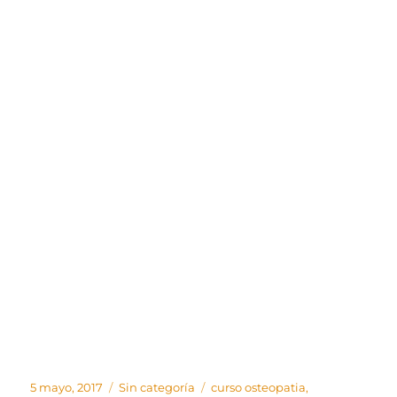
Publicado
Categorías
Etiquetas
5 mayo, 2017
Sin categoría
curso osteopatia
,