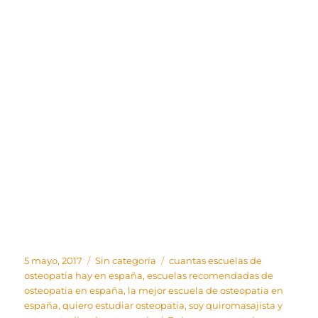
Publicado
Categorías
Etiquetas
5 mayo, 2017
Sin categoría
cuantas escuelas de
el
osteopatia hay en españa
,
escuelas recomendadas de
osteopatia en españa
,
la mejor escuela de osteopatia en
españa
,
quiero estudiar osteopatia
,
soy quiromasajista y