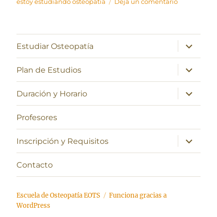
en
estoy estudiando osteopatia
Deja un comentario
Explicación
de
la
manipulaci
expande
Estudiar Osteopatía
el
dorsal
menú
en
inferior
expande
Plan de Estudios
técnica
el
menú
de
inferior
expande
«doble
Duración y Horario
el
transversa»
menú
inferior
Profesores
expande
Inscripción y Requisitos
el
menú
inferior
Contacto
Escuela de Osteopatía EOTS
Funciona gracias a
WordPress