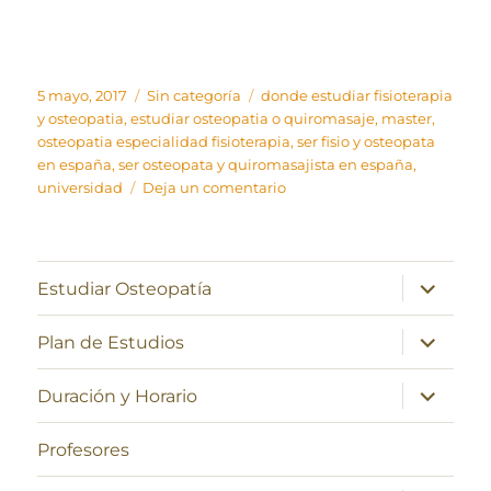
Publicado
Categorías
Etiquetas
5 mayo, 2017
Sin categoría
donde estudiar fisioterapia
el
y osteopatia
,
estudiar osteopatia o quiromasaje
,
master
,
osteopatia especialidad fisioterapia
,
ser fisio y osteopata
en españa
,
ser osteopata y quiromasajista en españa
,
en
universidad
Deja un comentario
La
Osteopatía,
una
solución
expande
Estudiar Osteopatía
el
en
menú
las
inferior
expande
Plan de Estudios
alteraciones
el
menú
de
inferior
expande
la
Duración y Horario
el
mujer.
menú
inferior
Profesores