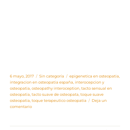
Publicado
Categorías
Etiquetas
6 mayo, 2017
Sin categoría
epigenetica en osteopatia
,
el
integracion en osteopatia españa
,
interocepcion y
osteopatia
,
osteopathy interoception
,
tacto sensual en
osteopatia
,
tacto suave de osteopata
,
toque suave
osteopatia
,
toque terapeutico osteopatia
Deja un
en
comentario
Trabajo
de
interocepción