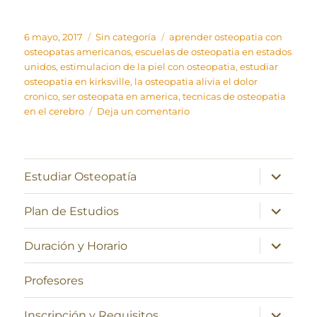
Publicado
Categorías
Etiquetas
6 mayo, 2017
Sin categoría
aprender osteopatia con
el
osteopatas americanos
,
escuelas de osteopatia en estados
unidos
,
estimulacion de la piel con osteopatia
,
estudiar
osteopatia en kirksville
,
la osteopatia alivia el dolor
cronico
,
ser osteopata en america
,
tecnicas de osteopatia
en
en el cerebro
Deja un comentario
Museo
de
Medicina
Osteopática
expande
Estudiar Osteopatía
el
en
menú
Kirksville
inferior
expande
Plan de Estudios
el
menú
inferior
expande
Duración y Horario
el
menú
inferior
Profesores
expande
Inscripción y Requisitos