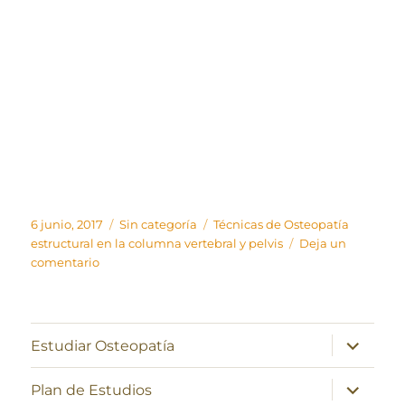
Publicado
Categorías
Etiquetas
6 junio, 2017
Sin categoría
Técnicas de Osteopatía
el
estructural en la columna vertebral y pelvis
Deja un
en
comentario
Técnicas
de
Osteopatía
estructural
expande
Estudiar Osteopatía
el
en
menú
la
inferior
expande
Plan de Estudios
columna
el