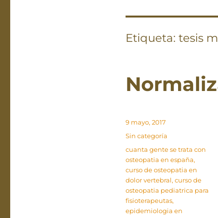
Etiqueta:
tesis m
Normaliz
Publicado
9 mayo, 2017
el
Categorías
Sin categoría
Etiquetas
cuanta gente se trata con
osteopatia en españa
,
curso de osteopatia en
dolor vertebral
,
curso de
osteopatia pediatrica para
fisioterapeutas
,
epidemiologia en