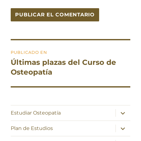
Navegación
PUBLICADO EN
de
Últimas plazas del Curso de
entradas
Osteopatía
expande
Estudiar Osteopatía
el
menú
inferior
expande
Plan de Estudios
el
menú