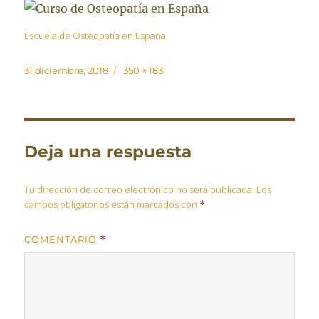
Escuela de Osteopatía en España
Publicado
Tamaño
31 diciembre, 2018
350 × 183
el
completo
Deja una respuesta
Tu dirección de correo electrónico no será publicada.
Los
campos obligatorios están marcados con
*
COMENTARIO
*