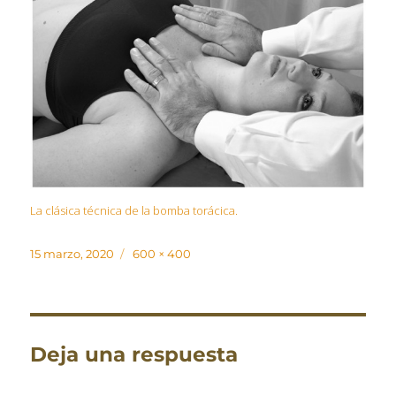
La clásica técnica de la bomba torácica.
Publicado
Tamaño
15 marzo, 2020
600 × 400
el
completo
Deja una respuesta