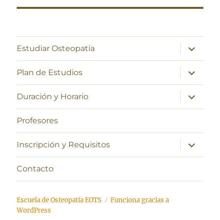
expande
Estudiar Osteopatía
el
menú
inferior
expande
Plan de Estudios
el
menú
inferior
expande
Duración y Horario
el
menú
inferior
Profesores
expande
Inscripción y Requisitos
el
menú
inferior
Contacto
Escuela de Osteopatía EOTS
Funciona gracias a
WordPress