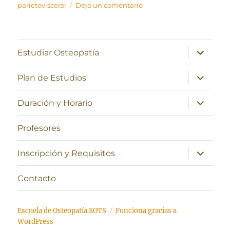
en
parietovisceral
Deja un comentario
Anatomía
craneal,
sistema
nervioso
expande
Estudiar Osteopatía
el
central
menú
y
inferior
expande
Plan de Estudios
fascia
el
menú
parietovisceral
inferior
expande
Duración y Horario
el
menú
inferior
Profesores
expande
Inscripción y Requisitos
el
menú
inferior
Contacto
Escuela de Osteopatía EOTS
Funciona gracias a
WordPress