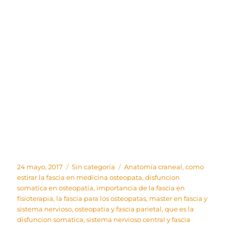
Publicado
Categorías
Etiquetas
24 mayo, 2017
Sin categoría
Anatomía craneal
,
como
el
estirar la fascia en medicina osteopata
,
disfuncion
somatica en osteopatia
,
importancia de la fascia en
fisioterapia
,
la fascia para los osteopatas
,
master en fascia y
sistema nervioso
,
osteopatia y fascia parietal
,
que es la
disfuncion somatica
,
sistema nervioso central y fascia