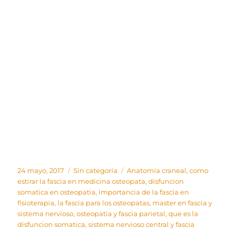
Publicado
Categorías
Etiquetas
24 mayo, 2017
Sin categoría
Anatomía craneal
,
como
el
estirar la fascia en medicina osteopata
,
disfuncion
somatica en osteopatia
,
importancia de la fascia en
fisioterapia
,
la fascia para los osteopatas
,
master en fascia y
sistema nervioso
,
osteopatia y fascia parietal
,
que es la
disfuncion somatica
,
sistema nervioso central y fascia