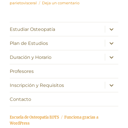
en
parietovisceral
Deja un comentario
Anatomía
craneal,
sistema
nervioso
expande
Estudiar Osteopatía
el
central
menú
y
inferior
expande
Plan de Estudios
fascia
el
menú
parietovisceral
inferior
expande
Duración y Horario
el
menú
inferior
Profesores
expande
Inscripción y Requisitos
el
menú
inferior
Contacto
Escuela de Osteopatía EOTS
Funciona gracias a
WordPress