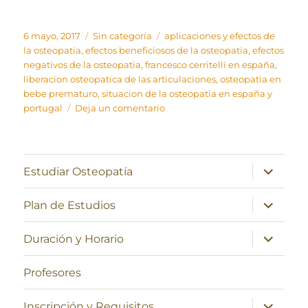
Publicado
Categorías
Etiquetas
6 mayo, 2017
Sin categoría
aplicaciones y efectos de
el
la osteopatia
,
efectos beneficiosos de la osteopatia
,
efectos
negativos de la osteopatia
,
francesco cerritelli en españa
,
liberacion osteopatica de las articulaciones
,
osteopatia en
bebe prematuro
,
situacion de la osteopatia en españa y
en
portugal
Deja un comentario
Modelo
anatómico
de
liberación
expande
Estudiar Osteopatía
el
articular
menú
inferior
expande
Plan de Estudios
el
menú
inferior
expande
Duración y Horario
el
menú
inferior
Profesores
expande
Inscripción y Requisitos