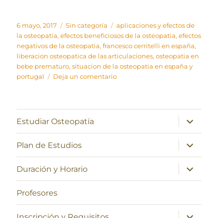
Publicado
Categorías
Etiquetas
6 mayo, 2017
Sin categoría
aplicaciones y efectos de
el
la osteopatia
,
efectos beneficiosos de la osteopatia
,
efectos
negativos de la osteopatia
,
francesco cerritelli en españa
,
liberacion osteopatica de las articulaciones
,
osteopatia en
bebe prematuro
,
situacion de la osteopatia en españa y
en
portugal
Deja un comentario
Modelo
anatómico
de
liberación
expande
Estudiar Osteopatía
el
articular
menú
inferior
expande
Plan de Estudios
el
menú
inferior
expande
Duración y Horario
el
menú
inferior
Profesores
expande
Inscripción y Requisitos