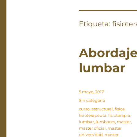
Etiqueta:
fisiote
Abordaje
lumbar
Publicado
5 mayo, 2017
el
Categorías
Sin categoría
Etiquetas
curso
,
estructural
,
fisios
,
fisioterapeuta
,
fisioterapia
,
lumbar
,
lumbares
,
master
,
master oficial
,
master
universidad
,
master