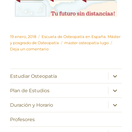
Publicado
Categorías
19 enero, 2018
Escuela de Osteopatía en España. Máster
el
Etiquetas
y posgrado de Osteopatía
master osteopatia lugo
en
Deja un comentario
master
de
osteopatia
en
expande
Estudiar Osteopatía
el
lugo
menú
inferior
expande
Plan de Estudios
el
menú
inferior
expande
Duración y Horario
el
menú
inferior
Profesores