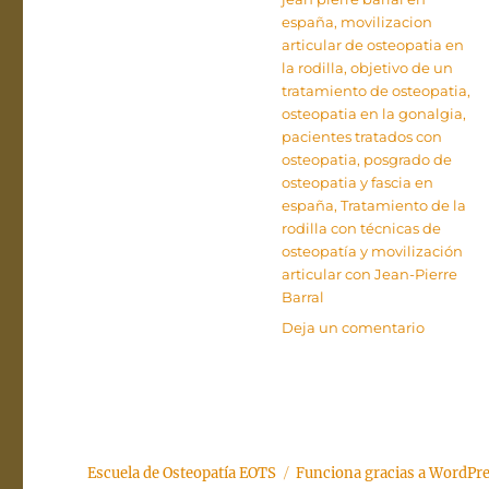
españa
,
movilizacion
articular de osteopatia en
la rodilla
,
objetivo de un
tratamiento de osteopatia
,
osteopatia en la gonalgia
,
pacientes tratados con
osteopatia
,
posgrado de
osteopatia y fascia en
españa
,
Tratamiento de la
rodilla con técnicas de
osteopatía y movilización
articular con Jean-Pierre
Barral
en
Deja un comentario
Tratamie
de
la
rodilla
con
técnicas
Escuela de Osteopatía EOTS
Funciona gracias a WordPr
de