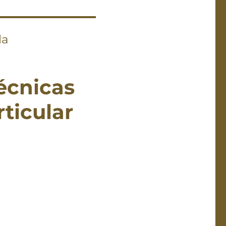
la
técnicas
rticular