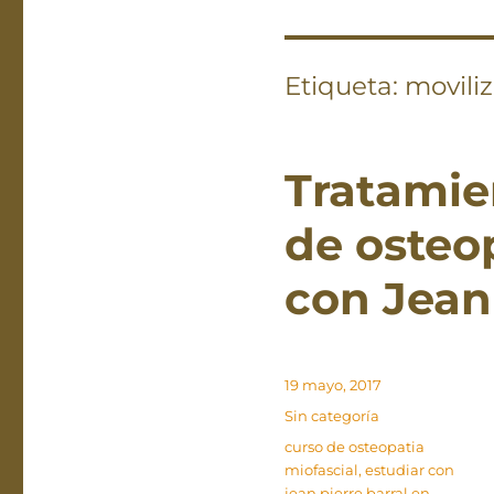
Etiqueta:
moviliz
Tratamien
de osteop
con Jean-
Publicado
19 mayo, 2017
el
Categorías
Sin categoría
Etiquetas
curso de osteopatia
miofascial
,
estudiar con
jean pierre barral en