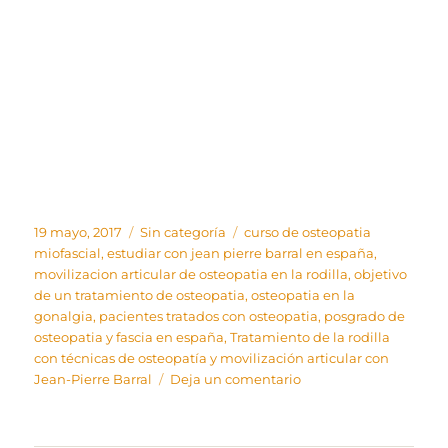
Publicado
Categorías
Etiquetas
19 mayo, 2017
Sin categoría
curso de osteopatia
el
miofascial
,
estudiar con jean pierre barral en españa
,
movilizacion articular de osteopatia en la rodilla
,
objetivo
de un tratamiento de osteopatia
,
osteopatia en la
gonalgia
,
pacientes tratados con osteopatia
,
posgrado de
osteopatia y fascia en españa
,
Tratamiento de la rodilla
con técnicas de osteopatía y movilización articular con
en
Jean-Pierre Barral
Deja un comentario
Tratamiento
de
la