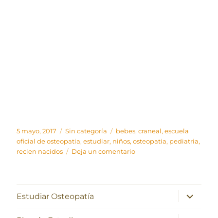
Publicado
Categorías
Etiquetas
5 mayo, 2017
Sin categoría
bebes
,
craneal
,
escuela
el
oficial de osteopatia
,
estudiar
,
niños
,
osteopatia
,
pediatria
,
en
recien nacidos
Deja un comentario
Osteopatía
craneal
en
pediatría
expande
Estudiar Osteopatía
el
menú
inferior
expande