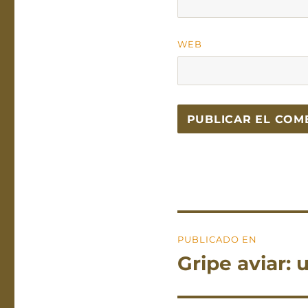
WEB
Navegación
PUBLICADO EN
de
Gripe aviar:
entradas