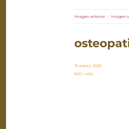
Imagen anterior
Imagen s
osteopat
Publicado
15 marzo, 2020
el
Tamaño
600 × 404
completo