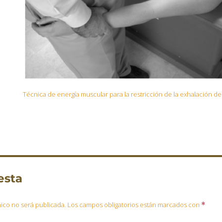
Técnica de energía muscular para la restricción de la exhalación de l
esta
ico no será publicada.
Los campos obligatorios están marcados con
*