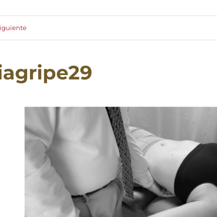
iguiente
iagripe29