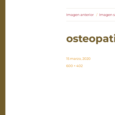
Imagen anterior
Imagen s
osteopat
Publicado
15 marzo, 2020
el
Tamaño
600 × 402
completo