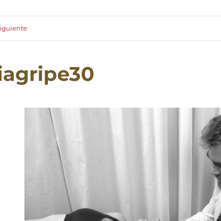
iguiente
iagripe30