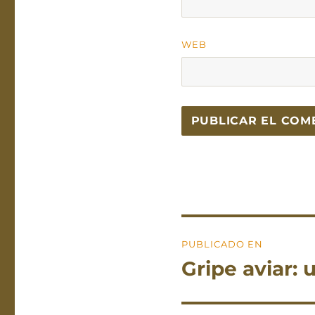
WEB
Navegación
PUBLICADO EN
de
Gripe aviar:
entradas