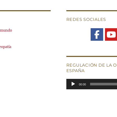
REDES SOCIALES
l mundo
eopatía
REGULACIÓN DE LA O
ESPAÑA
Reproductor
00:00
de
audio