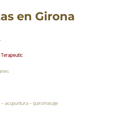
as en Girona
A
 Terapeutic
lanes
a – acupuntura – quiromasaje