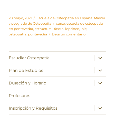
Publicado
Categorías
20 mayo, 2021
Escuela de Osteopatía en España. Máster
el
Etiquetas
y posgrado de Osteopatía
curso
,
escuela de osteopatia
en pontevedra
,
estructural
,
fascia
,
leprince
,
loïc
,
en
osteopatia
,
pontevedra
Deja un comentario
La
Fascia
Estructural
–
expande
Estudiar Osteopatía
el
Loïc
menú
Leprince
inferior
expande
Plan de Estudios
–
el
menú
Escuela
inferior
expande
Osteopatía
Duración y Horario
el
Pontevedra
menú
inferior
Profesores
expande
Inscripción y Requisitos
el
menú