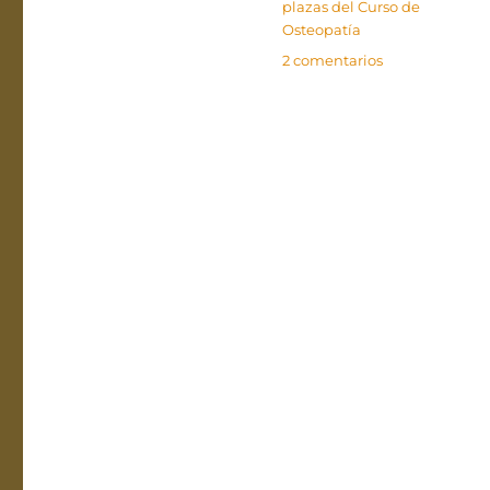
plazas del Curso de
Osteopatía
en
2 comentarios
Últimas
plazas
del
Curso
de
Osteopatía