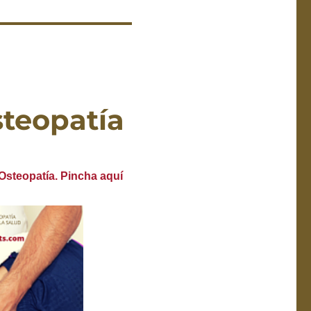
steopatía
steopatía. Pincha aquí