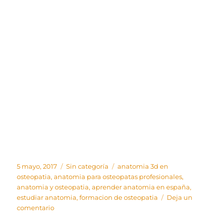
Publicado
Categorías
Etiquetas
5 mayo, 2017
Sin categoría
anatomia 3d en
el
osteopatia
,
anatomia para osteopatas profesionales
,
anatomia y osteopatia
,
aprender anatomia en españa
,
estudiar anatomia
,
formacion de osteopatia
Deja un
en
comentario
Anatomía