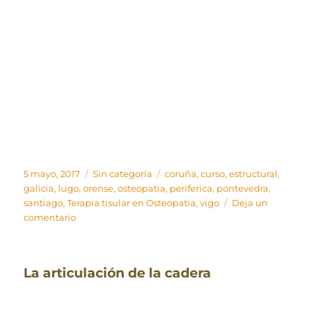
Wernham.
Publicado
Categorías
Etiquetas
5 mayo, 2017
Sin categoría
coruña
,
curso
,
estructural
,
el
galicia
,
lugo
,
orense
,
osteopatia
,
periferica
,
pontevedra
,
santiago
,
Terapia tisular en Osteopatía
,
vigo
Deja un
en
comentario
Terapia
tisular
en
La articulación de la cadera
Osteopatía