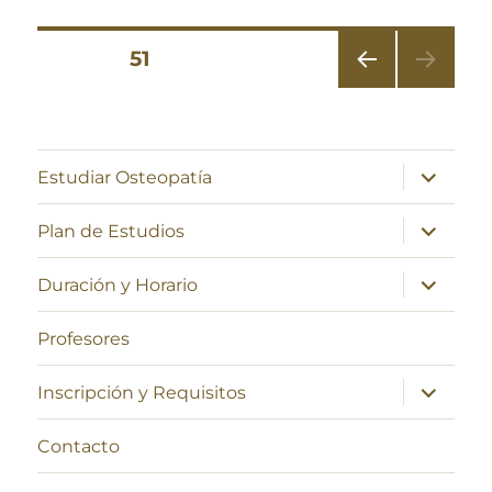
Navegación
PÁGINA
51
PÁGI
de
NA
ANT
entradas
ERIO
expande
Estudiar Osteopatía
R
el
menú
inferior
expande
Plan de Estudios
el
menú
inferior
expande
Duración y Horario
el
menú
inferior
Profesores
expande
Inscripción y Requisitos
el
menú
inferior
Contacto