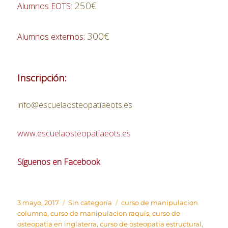
250€
Alumnos EOTS:
300€
Alumnos externos:
Inscripción:
info@escuelaosteopatiaeots.es
www.escuelaosteopatiaeots.es
Síguenos en Facebook
Publicado
Categorías
Etiquetas
3 mayo, 2017
Sin categoría
curso de manipulacion
el
columna
,
curso de manipulacion raquis
,
curso de
osteopatia en inglaterra
,
curso de osteopatia estructural
,