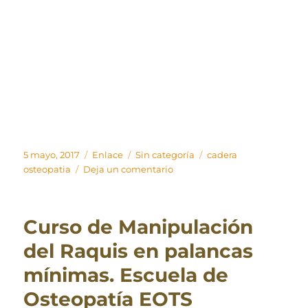
Publicado
Formato
Categorías
Etiquetas
5 mayo, 2017
Enlace
Sin categoría
cadera
el
en
osteopatia
Deja un comentario
La
articulación
de
Curso de Manipulación
la
cadera
del Raquis en palancas
mínimas. Escuela de
Osteopatía EOTS