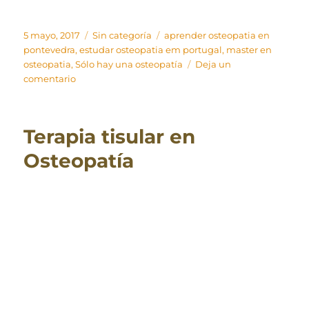
Publicado
Categorías
Etiquetas
5 mayo, 2017
Sin categoría
aprender osteopatia en
el
pontevedra
,
estudar osteopatia em portugal
,
master en
osteopatia
,
Sólo hay una osteopatía
Deja un
en
comentario
«Sólo
hay
una
Terapia tisular en
osteopatía,
y
Osteopatía
ésta
debe
ser
a
través
del
proceso
de
integración.»
John