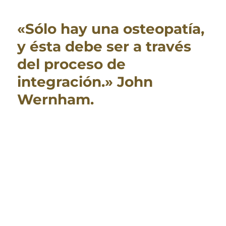
en
3D
«Sólo hay una osteopatía,
para
Osteópatas
y ésta debe ser a través
del proceso de
integración.» John
Wernham.