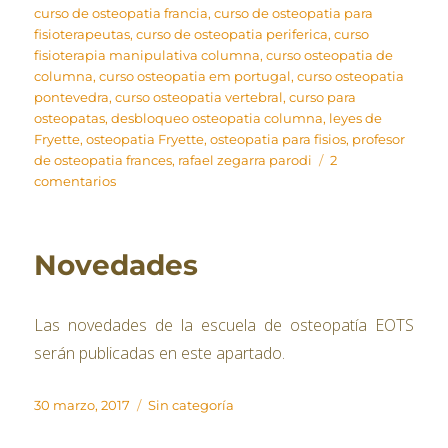
curso de osteopatia francia
,
curso de osteopatia para
fisioterapeutas
,
curso de osteopatia periferica
,
curso
fisioterapia manipulativa columna
,
curso osteopatia de
columna
,
curso osteopatia em portugal
,
curso osteopatia
pontevedra
,
curso osteopatia vertebral
,
curso para
osteopatas
,
desbloqueo osteopatia columna
,
leyes de
Fryette
,
osteopatia Fryette
,
osteopatia para fisios
,
profesor
de osteopatia frances
,
rafael zegarra parodi
2
en
comentarios
Curso
de
Manipulación
Novedades
del
Raquis
en
Las novedades de la escuela de osteopatía EOTS
palancas
mínimas.
serán publicadas en este apartado.
Escuela
de
Publicado
Categorías
30 marzo, 2017
Sin categoría
Osteopatía
el
EOTS