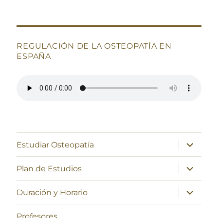
REGULACIÓN DE LA OSTEOPATÍA EN
ESPAÑA
expande
Estudiar Osteopatía
el
menú
inferior
expande
Plan de Estudios
el
menú
inferior
expande
Duración y Horario
el
menú
inferior
Profesores