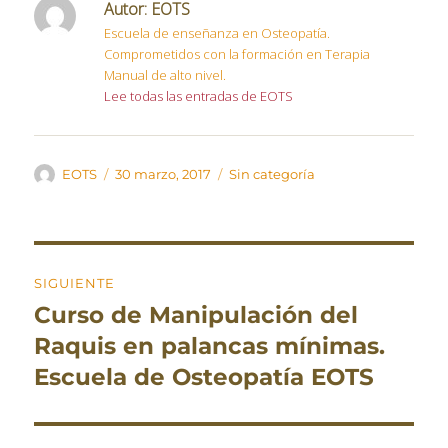
Autor:
EOTS
Escuela de enseñanza en Osteopatía.
Comprometidos con la formación en Terapia
Manual de alto nivel.
Lee todas las entradas de EOTS
Autor
Publicado
Categorías
EOTS
30 marzo, 2017
Sin categoría
el
Navegación
SIGUIENTE
de
Curso de Manipulación del
Entrada
entradas
siguiente:
Raquis en palancas mínimas.
Escuela de Osteopatía EOTS