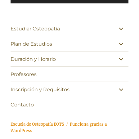
de
audio
expande
Estudiar Osteopatía
el
menú
inferior
expande
Plan de Estudios
el
menú
inferior
expande
Duración y Horario
el
menú
inferior
Profesores
expande
Inscripción y Requisitos
el
menú
inferior
Contacto
Escuela de Osteopatía EOTS
Funciona gracias a
WordPress