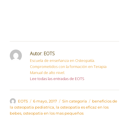
Autor:
EOTS
Escuela de enseñanza en Osteopatía.
Comprometidos con la formación en Terapia
Manual de alto nivel.
Lee todas las entradas de EOTS
Autor
Publicado
Categorías
Etiquetas
EOTS
6 mayo, 2017
Sin categoría
beneficios de
el
la osteopatia pediatrica
,
la osteopatia es eficaz en los
bebes
,
osteopatia en los mas pequeños