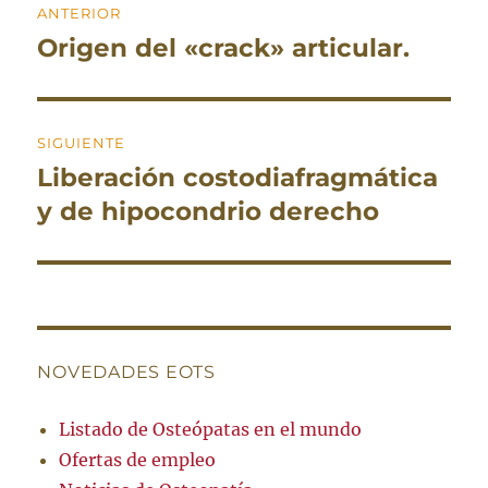
ANTERIOR
de
Origen del «crack» articular.
Entrada
entradas
anterior:
SIGUIENTE
Liberación costodiafragmática
Entrada
siguiente:
y de hipocondrio derecho
NOVEDADES EOTS
Listado de Osteópatas en el mundo
Ofertas de empleo