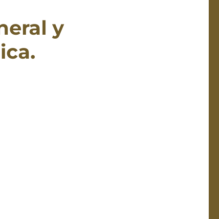
neral y
ica.