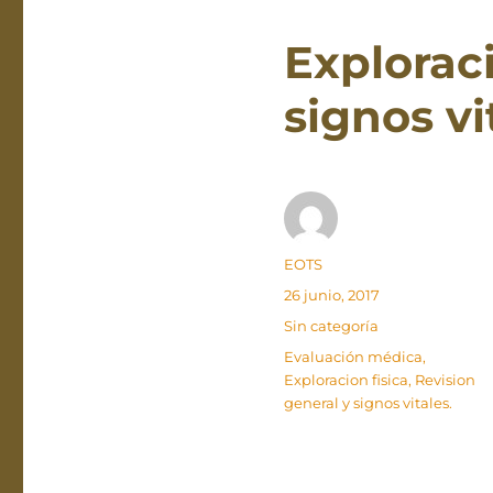
Exploraci
signos vi
Autor
EOTS
Publicado
26 junio, 2017
el
Categorías
Sin categoría
Etiquetas
Evaluación médica
,
Exploracion fisica
,
Revision
general y signos vitales.