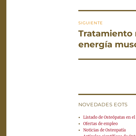
entradas
anterior:
SIGUIENTE
Tratamiento 
Entrada
siguiente:
energía muscu
NOVEDADES EOTS
Listado de Osteópatas en e
Ofertas de empleo
Noticias de Osteopatía