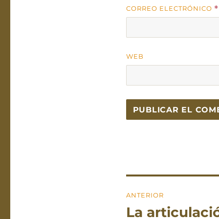
CORREO ELECTRÓNICO
*
WEB
Navegación
ANTERIOR
de
La articulac
Entrada