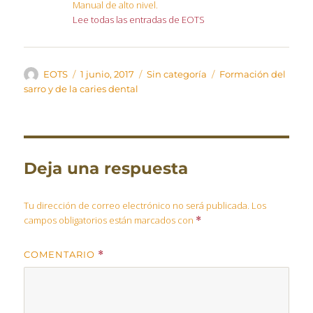
Manual de alto nivel.
Lee todas las entradas de EOTS
Autor
Publicado
Categorías
Etiquetas
EOTS
1 junio, 2017
Sin categoría
Formación del
el
sarro y de la caries dental
Deja una respuesta
Tu dirección de correo electrónico no será publicada.
Los
campos obligatorios están marcados con
*
COMENTARIO
*