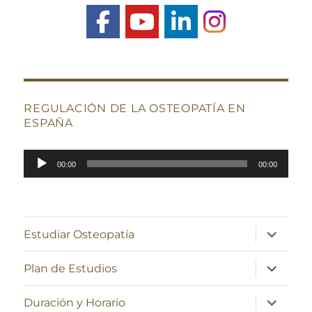
REGULACIÓN DE LA OSTEOPATÍA EN
ESPAÑA
Reproductor
00:00
00:00
de
audio
expande
Estudiar Osteopatía
el
menú
inferior
expande
Plan de Estudios
el
menú
inferior
expande
Duración y Horario
el