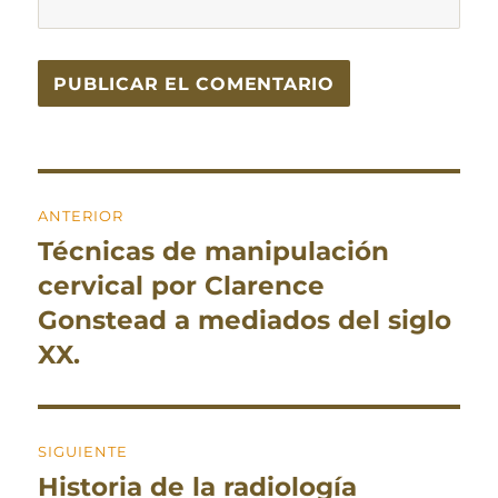
Navegación
ANTERIOR
de
Técnicas de manipulación
Entrada
entradas
anterior:
cervical por Clarence
Gonstead a mediados del siglo
XX.
SIGUIENTE
Historia de la radiología
Entrada