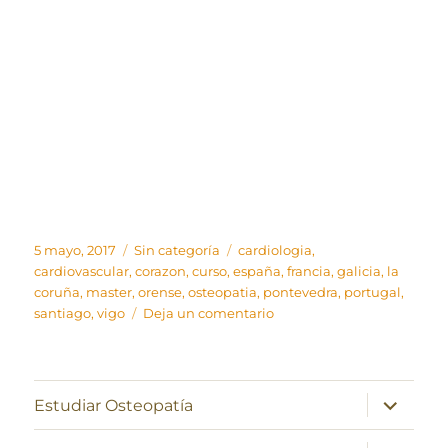
Publicado
Categorías
Etiquetas
5 mayo, 2017
Sin categoría
cardiologia
,
el
cardiovascular
,
corazon
,
curso
,
españa
,
francia
,
galicia
,
la
coruña
,
master
,
orense
,
osteopatia
,
pontevedra
,
portugal
,
en
santiago
,
vigo
Deja un comentario
Así
funciona
nuestro
corazón
expande
Estudiar Osteopatía
el
menú
inferior