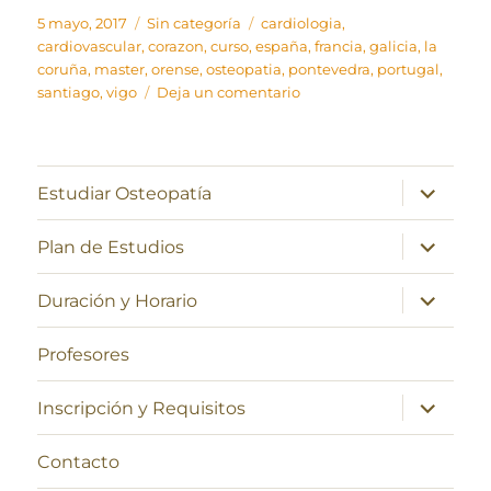
Publicado
Categorías
Etiquetas
5 mayo, 2017
Sin categoría
cardiologia
,
el
cardiovascular
,
corazon
,
curso
,
españa
,
francia
,
galicia
,
la
coruña
,
master
,
orense
,
osteopatia
,
pontevedra
,
portugal
,
en
santiago
,
vigo
Deja un comentario
Así
funciona
nuestro
corazón
expande
Estudiar Osteopatía
el
menú
inferior
expande
Plan de Estudios
el
menú
inferior
expande
Duración y Horario
el
menú
inferior
Profesores
expande
Inscripción y Requisitos
el
menú
inferior
Contacto