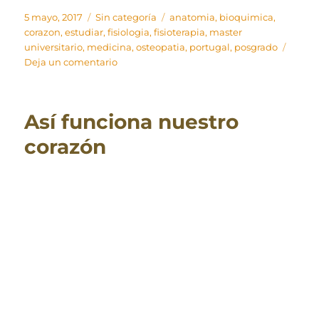
Publicado
Categorías
Etiquetas
5 mayo, 2017
Sin categoría
anatomia
,
bioquimica
,
el
corazon
,
estudiar
,
fisiologia
,
fisioterapia
,
master
universitario
,
medicina
,
osteopatia
,
portugal
,
posgrado
en
Deja un comentario
Anatomía
y
fisiología
Así funciona nuestro
cardiaca
corazón