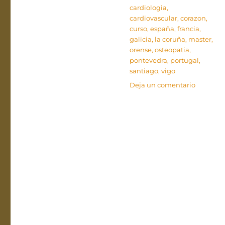
Etiquetas
cardiologia
,
cardiovascular
,
corazon
,
curso
,
españa
,
francia
,
galicia
,
la coruña
,
master
,
orense
,
osteopatia
,
pontevedra
,
portugal
,
santiago
,
vigo
en
Deja un comentario
Así
funciona
nuestro
corazón