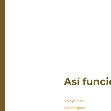
Anatomí
y
fisiología
cardiaca
Así func
Publicado
5 mayo, 2017
el
Categorías
Sin categoría