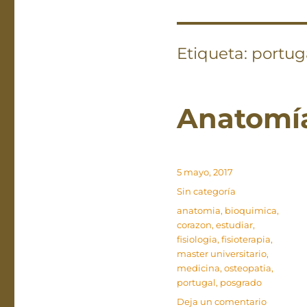
Etiqueta:
portug
Anatomía 
Publicado
5 mayo, 2017
el
Categorías
Sin categoría
Etiquetas
anatomia
,
bioquimica
,
corazon
,
estudiar
,
fisiologia
,
fisioterapia
,
master universitario
,
medicina
,
osteopatia
,
portugal
,
posgrado
en
Deja un comentario