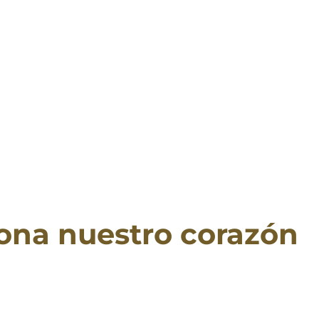
a
iona nuestro corazón